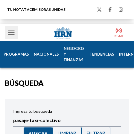
TU NOTA
TVC
EMISORAS UNIDAS
NEGOCIOS
PROGRAMAS
NACIONALES
Y
TENDENCIAS
INTERN
FINANZAS
BÚSQUEDA
Ingresa tu búsqueda
LIMPIAR
FILTRAR
BUSCAR