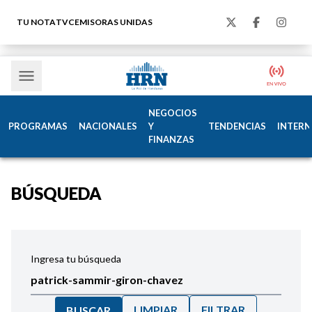
TU NOTA
TVC
EMISORAS UNIDAS
NEGOCIOS
PROGRAMAS
NACIONALES
Y
TENDENCIAS
INTERN
FINANZAS
BÚSQUEDA
Ingresa tu búsqueda
LIMPIAR
FILTRAR
BUSCAR