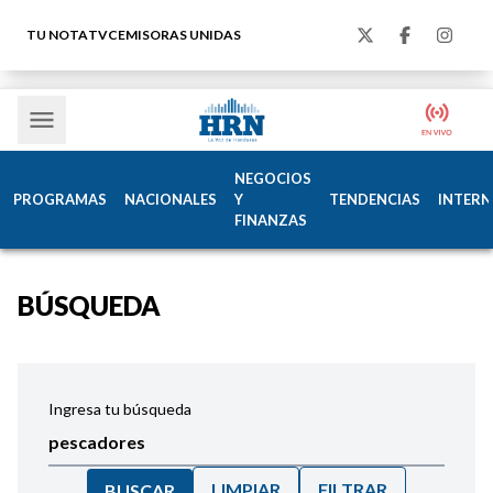
TU NOTA
TVC
EMISORAS UNIDAS
NEGOCIOS
PROGRAMAS
NACIONALES
Y
TENDENCIAS
INTERN
FINANZAS
BÚSQUEDA
Ingresa tu búsqueda
LIMPIAR
FILTRAR
BUSCAR