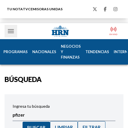
TU NOTA
TVC
EMISORAS UNIDAS
NEGOCIOS
PROGRAMAS
NACIONALES
Y
TENDENCIAS
INTERN
FINANZAS
BÚSQUEDA
Ingresa tu búsqueda
LIMPIAR
FILTRAR
BUSCAR