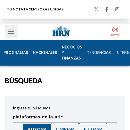
TU NOTA
TVC
EMISORAS UNIDAS
NEGOCIOS
PROGRAMAS
NACIONALES
Y
TENDENCIAS
INTERN
FINANZAS
BÚSQUEDA
Ingresa tu búsqueda
LIMPIAR
FILTRAR
BUSCAR