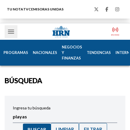
TU NOTA
TVC
EMISORAS UNIDAS
NEGOCIOS
PROGRAMAS
NACIONALES
Y
TENDENCIAS
INTERN
FINANZAS
BÚSQUEDA
Ingresa tu búsqueda
LIMPIAR
FILTRAR
BUSCAR