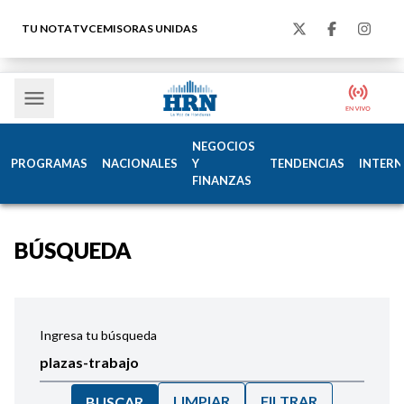
TU NOTA
TVC
EMISORAS UNIDAS
NEGOCIOS
PROGRAMAS
NACIONALES
Y
TENDENCIAS
INTERN
FINANZAS
BÚSQUEDA
Ingresa tu búsqueda
LIMPIAR
FILTRAR
BUSCAR