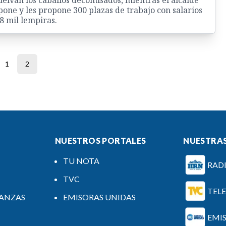
elvan los caballos decomisados, mientras el alcalde
pone y les propone 300 plazas de trabajo con salarios
8 mil lempiras.
1
2
NUESTROS PORTALES
NUESTRAS
TU NOTA
RAD
TVC
TEL
NANZAS
EMISORAS UNIDAS
EMI