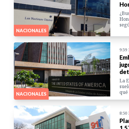
Hon
¿Bus
Hond
segú
NACIONALES
9:39
Emb
jug
det
La E
suel
qué 
NACIONALES
8:50
Pla
1,5