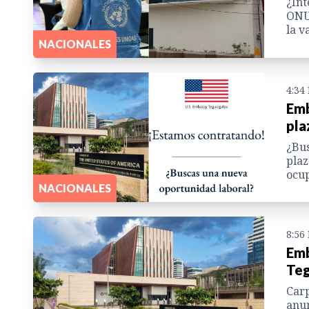
¿Int
ONU 
la v
NACIONALES
4:34
Emb
pla
¿Bus
plaz
ocup
NACIONALES
8:56
Emb
Teg
Carp
anun