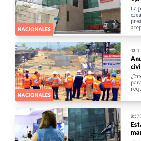
La p
crea
pres
acep
NACIONALES
4:04
Anu
civ
¿Int
para
requ
NACIONALES
8:57
Est
mar