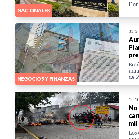
Hond
NACIONALES
3:55
Aum
Pla
pre
Enté
aume
de P
NEGOCIOS Y FINANZAS
10:1
No 
car
mil
Los 