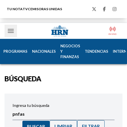
TU NOTA
TVC
EMISORAS UNIDAS
NEGOCIOS
PROGRAMAS
NACIONALES
Y
TENDENCIAS
INTERN
FINANZAS
BÚSQUEDA
Ingresa tu búsqueda
LIMPIAR
FILTRAR
BUSCAR