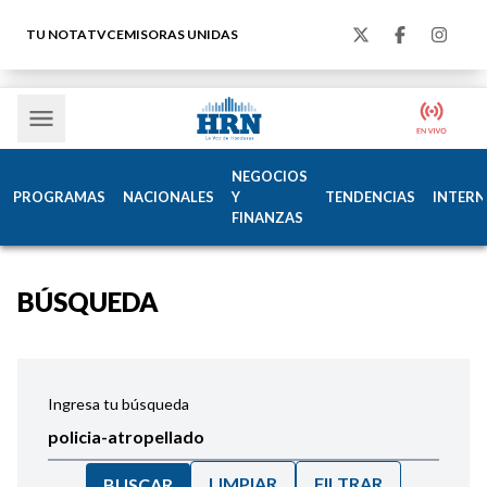
TU NOTA
TVC
EMISORAS UNIDAS
NEGOCIOS
PROGRAMAS
NACIONALES
Y
TENDENCIAS
INTERN
FINANZAS
BÚSQUEDA
Ingresa tu búsqueda
LIMPIAR
FILTRAR
BUSCAR