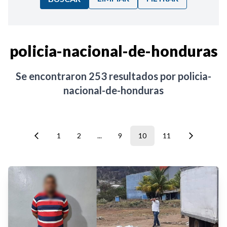
Ordenar por:
policia-nacional-de-honduras
Noticias
Se encontraron
253
resultados por
policia-
nacional-de-honduras
1
2
...
9
10
11