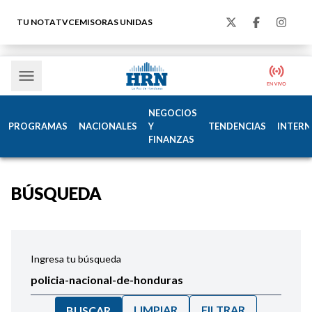
TU NOTA
TVC
EMISORAS UNIDAS
NEGOCIOS
PROGRAMAS
NACIONALES
Y
TENDENCIAS
INTERN
FINANZAS
BÚSQUEDA
Ingresa tu búsqueda
LIMPIAR
FILTRAR
BUSCAR