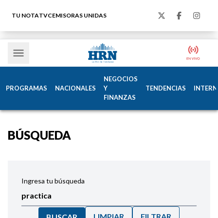
TU NOTA
TVC
EMISORAS UNIDAS
NEGOCIOS
PROGRAMAS
NACIONALES
Y
TENDENCIAS
INTERN
FINANZAS
BÚSQUEDA
Ingresa tu búsqueda
LIMPIAR
FILTRAR
BUSCAR