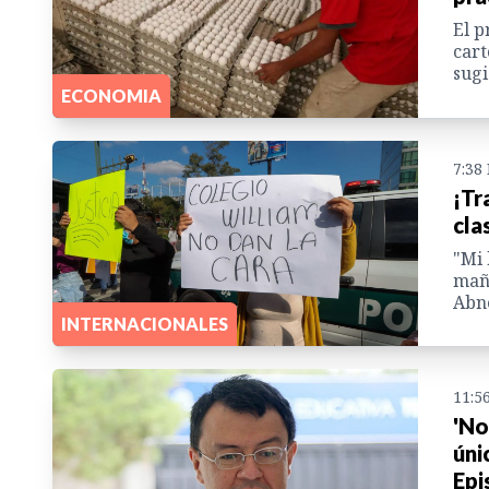
El p
cart
sugi
ECONOMIA
7:38
¡Tr
cla
"Mi 
maña
Abne
INTERNACIONALES
11:5
'No
úni
Epi