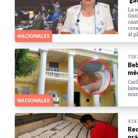
'ga
La s
Guti
cant
crea
al p
NACIONALES
7:26
Beb
méd
Carl
lame
muri
NACIONALES
4:14
Rec
prá