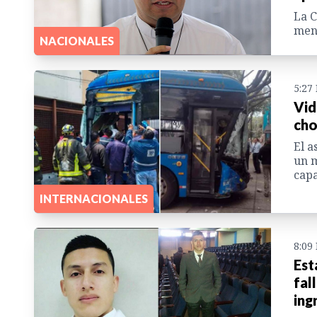
La C
mens
NACIONALES
5:27
Vid
cho
El a
un m
capa
INTERNACIONALES
8:09
Est
fal
ing