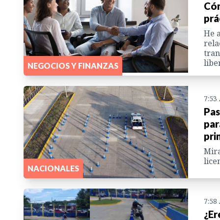
Cóm
prá
He a
rela
tran
libe
NEGOCIOS Y FINANZAS
7:53
Pas
par
pri
Mira
lice
NACIONALES
7:58
¿Er