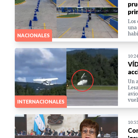
pru
pri
Los 
una 
habi
NACIONALES
10:2
VÍD
acc
Un a
Lesa
avio
vuel
INTERNACIONALES
10:5
Con