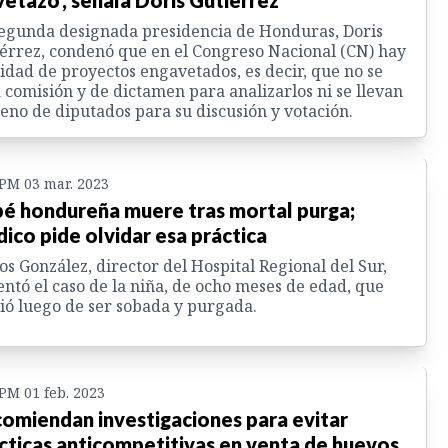
vetazo', señala Doris Gutiérrez
egunda designada presidencia de Honduras, Doris
érrez, condenó que en el Congreso Nacional (CN) hay
idad de proyectos engavetados, es decir, que no se
 comisión y de dictamen para analizarlos ni se llevan
leno de diputados para su discusión y votación.
 PM 03 mar. 2023
é hondureña muere tras mortal purga;
ico pide olvidar esa práctica
os González, director del Hospital Regional del Sur,
ntó el caso de la niña, de ocho meses de edad, que
ó luego de ser sobada y purgada.
 PM 01 feb. 2023
omiendan investigaciones para evitar
cticas anticompetitivas en venta de huevos