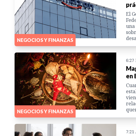
prá
El G
Fede
una 
sobr
desa
NEGOCIOS Y FINANZAS
6:27
Mag
en 
Cuan
esta
vien
rela
quer
NEGOCIOS Y FINANZAS
7:21