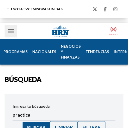
TU NOTA
TVC
EMISORAS UNIDAS
NEGOCIOS
PROGRAMAS
NACIONALES
Y
TENDENCIAS
INTERN
FINANZAS
BÚSQUEDA
Ingresa tu búsqueda
LIMPIAR
FILTRAR
BUSCAR