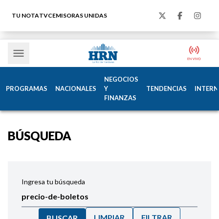
TU NOTA
TVC
EMISORAS UNIDAS
NEGOCIOS
PROGRAMAS
NACIONALES
Y
TENDENCIAS
INTERN
FINANZAS
BÚSQUEDA
Ingresa tu búsqueda
LIMPIAR
FILTRAR
BUSCAR