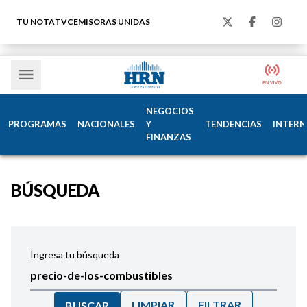
TU NOTA
TVC
EMISORAS UNIDAS
NEGOCIOS
PROGRAMAS
NACIONALES
Y
TENDENCIAS
INTERN
FINANZAS
BÚSQUEDA
Ingresa tu búsqueda
LIMPIAR
FILTRAR
BUSCAR