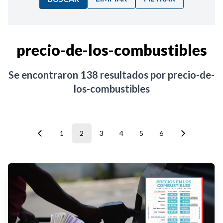
Ordenar por:
precio-de-los-combustibles
Noticias
Se encontraron
138
resultados por
precio-de-
los-combustibles
1
2
3
4
5
6