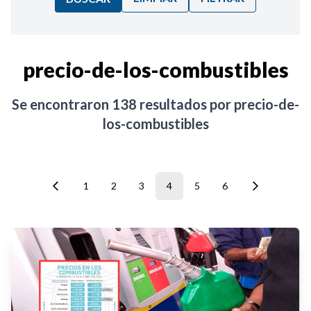
Ordenar por:
precio-de-los-combustibles
Noticias
Se encontraron
138
resultados por
precio-de-
los-combustibles
1
2
3
4
5
6