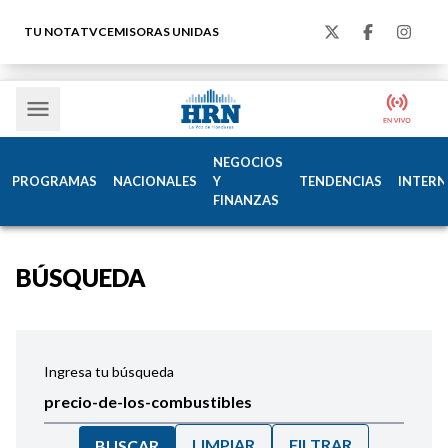
TU NOTA
TVC
EMISORAS UNIDAS
NEGOCIOS
PROGRAMAS
NACIONALES
Y
TENDENCIAS
INTERN
FINANZAS
BÚSQUEDA
Ingresa tu búsqueda
LIMPIAR
FILTRAR
BUSCAR