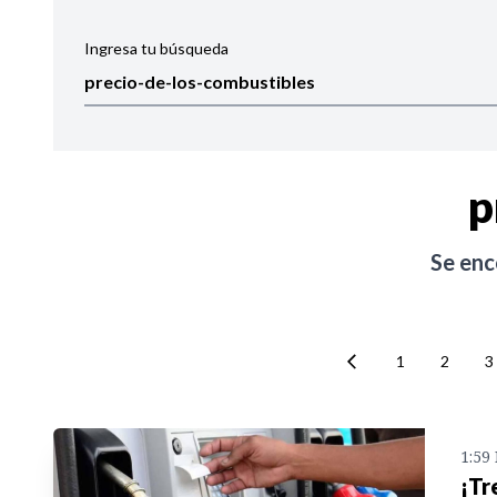
Ingresa tu búsqueda
Ordenar por:
Noticias
p
Se en
1
2
3
1:59
¡Tr