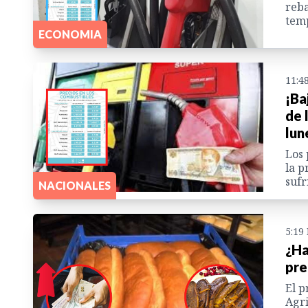
reba
tem
ECONOMIA
11:4
¡Ba
de 
lun
Los 
la p
sufr
NACIONALES
5:19
¿Ha
pre
El p
Agri