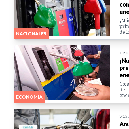
com
en
¡Más
prim
de l
NACIONALES
11:1
¡Nu
pre
en
Cono
deri
ene
ECONOMIA
3:15
Anu