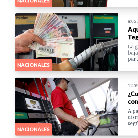
NACIONALES
8:05
Aqu
Teg
La g
baja
part
NACIONALES
12:5
¿Cu
com
A pa
dism
segú
NACIONALES