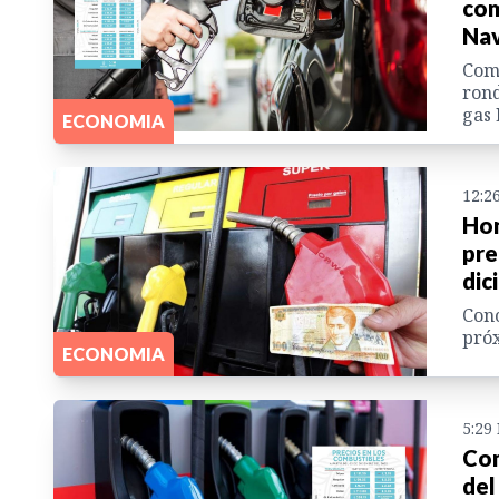
com
Nav
Comb
rond
gas
ECONOMIA
12:2
Hon
pre
dic
Cono
próx
ECONOMIA
5:29
Com
del