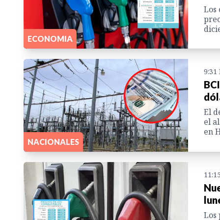
Los 
prec
dici
ECONOMIA
9:31
BCI
dól
El d
el a
en 
NACIONALES
11:1
Nue
lun
Los 