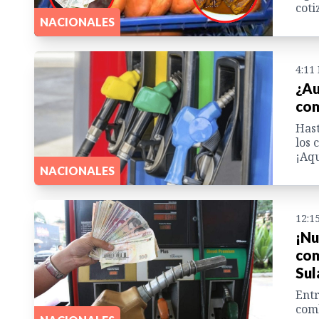
coti
NACIONALES
4:11
¿Au
com
Hast
los 
¡Aqu
NACIONALES
12:1
¡Nu
com
Sul
Entr
comb