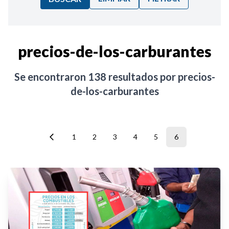
Ordenar por:
precios-de-los-carburantes
Noticias
Se encontraron
138
resultados por
precios-
de-los-carburantes
1
2
3
4
5
6