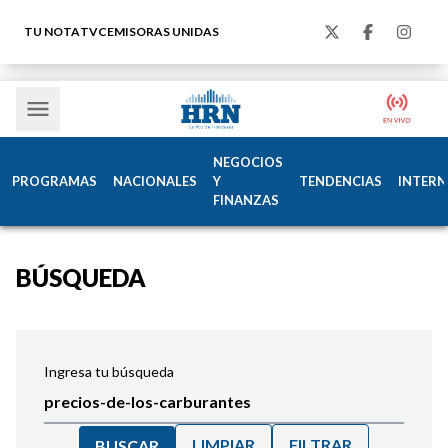
TU NOTA
TVC
EMISORAS UNIDAS
NEGOCIOS
PROGRAMAS
NACIONALES
Y
TENDENCIAS
INTERN
FINANZAS
BÚSQUEDA
Ingresa tu búsqueda
LIMPIAR
FILTRAR
BUSCAR