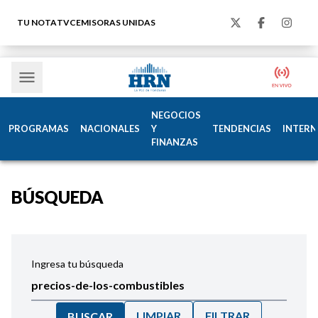
TU NOTA
TVC
EMISORAS UNIDAS
NEGOCIOS
PROGRAMAS
NACIONALES
Y
TENDENCIAS
INTERN
FINANZAS
BÚSQUEDA
Ingresa tu búsqueda
LIMPIAR
FILTRAR
BUSCAR