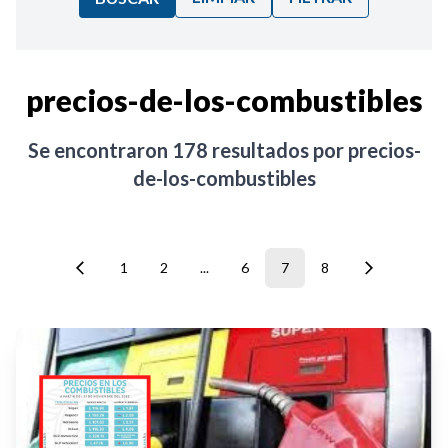
Ordenar por:
precios-de-los-combustibles
Noticias
Se encontraron
178
resultados por
precios-
de-los-combustibles
1
2
...
6
7
8