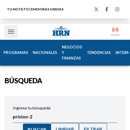
TU NOTA
TVC
EMISORAS UNIDAS
NEGOCIOS
PROGRAMAS
NACIONALES
Y
TENDENCIAS
INTERN
FINANZAS
BÚSQUEDA
Ingresa tu búsqueda
LIMPIAR
FILTRAR
BUSCAR