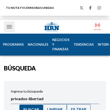
TU NOTA
TVC
EMISORAS UNIDAS
NEGOCIOS
PROGRAMAS
NACIONALES
Y
TENDENCIAS
INTERN
FINANZAS
BÚSQUEDA
Ingresa tu búsqueda
LIMPIAR
FILTRAR
BUSCAR