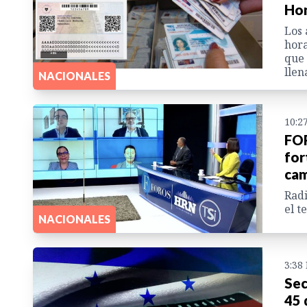
Hon
Los 
hora
que 
llen
NACIONALES
10:2
FOR
for
cam
Rad
el t
NACIONALES
3:38
Sec
45 