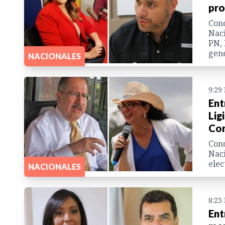
pro
Cono
Naci
PN, 
gene
NACIONALES
9:29
Ent
Lig
Con
Cono
Naci
elec
NACIONALES
8:23
Ent