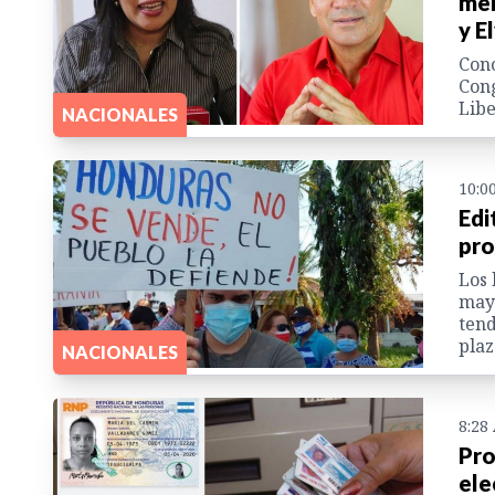
men
y E
Cono
Cong
Libe
NACIONALES
10:0
Edi
pro
Los 
mayo
tend
plaz
NACIONALES
8:28
Pro
ele