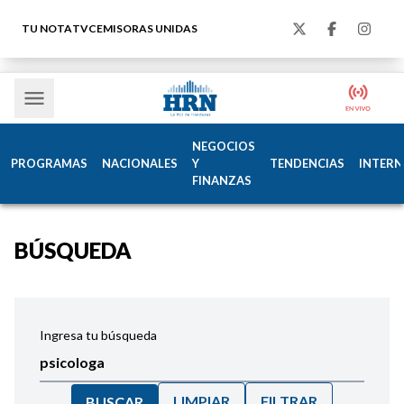
TU NOTA
TVC
EMISORAS UNIDAS
NEGOCIOS
PROGRAMAS
NACIONALES
Y
TENDENCIAS
INTERN
FINANZAS
BÚSQUEDA
Ingresa tu búsqueda
LIMPIAR
FILTRAR
BUSCAR