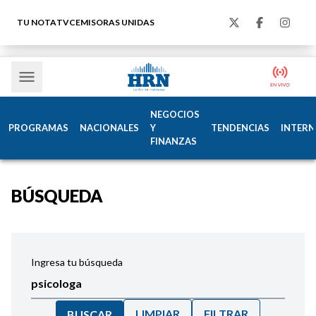
TU NOTA
TVC
EMISORAS UNIDAS
NEGOCIOS
PROGRAMAS
NACIONALES
Y
TENDENCIAS
INTERN
FINANZAS
BÚSQUEDA
Ingresa tu búsqueda
LIMPIAR
FILTRAR
BUSCAR