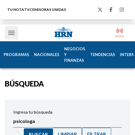
TU NOTA
TVC
EMISORAS UNIDAS
NEGOCIOS
PROGRAMAS
NACIONALES
Y
TENDENCIAS
INTERN
FINANZAS
BÚSQUEDA
Ingresa tu búsqueda
LIMPIAR
FILTRAR
BUSCAR