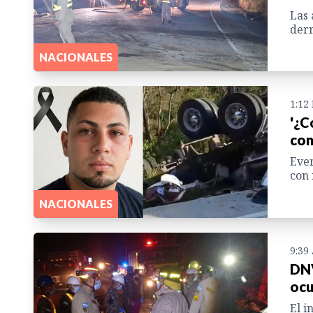
Las 
derr
NACIONALES
1:12
'¿C
con
Ever
con 
NACIONALES
9:39
DNV
ocu
El i