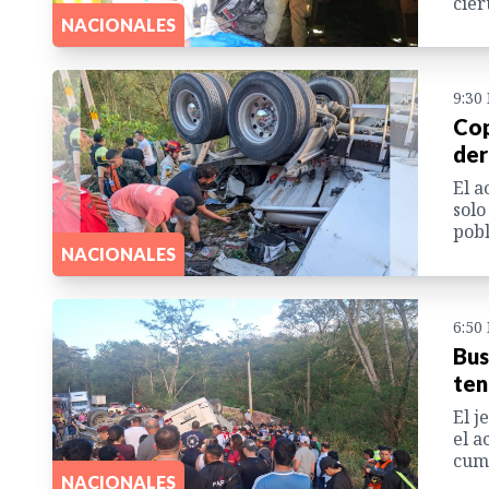
cier
NACIONALES
9:30
Cop
der
El a
solo
pobl
NACIONALES
6:50
Bus
ten
El j
el a
cump
NACIONALES