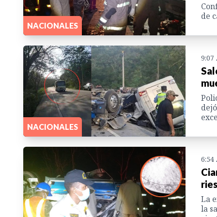
Conf
de c
NACIONALES
9:07
Sal
mue
Poli
dejó
exce
NACIONALES
6:54
Cia
rie
La e
la s