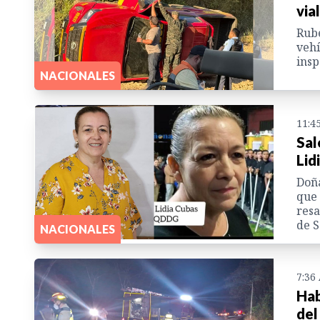
via
Rubé
vehí
insp
NACIONALES
11:4
Sal
Lid
Doña
que 
resa
de 
NACIONALES
7:36
Hab
del