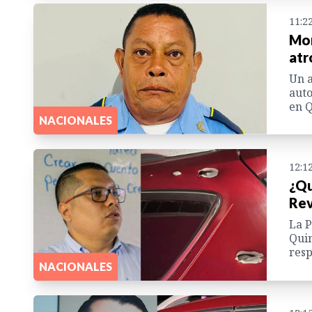
11:2
Mor
atr
Un a
auto
en Q
NACIONALES
12:1
¿Qu
Rev
La P
Quim
resp
NACIONALES