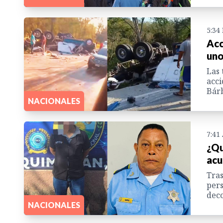
5:34
Acc
uno
Las 
acci
Bárb
NACIONALES
7:41
¿Qu
acu
Tras
pers
deco
NACIONALES