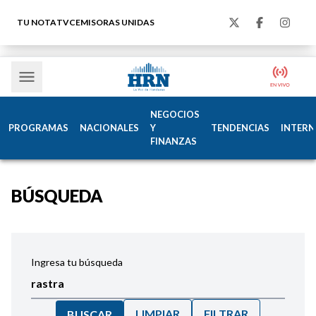
TU NOTA
TVC
EMISORAS UNIDAS
NEGOCIOS
PROGRAMAS
NACIONALES
Y
TENDENCIAS
INTERN
FINANZAS
BÚSQUEDA
Ingresa tu búsqueda
LIMPIAR
FILTRAR
BUSCAR