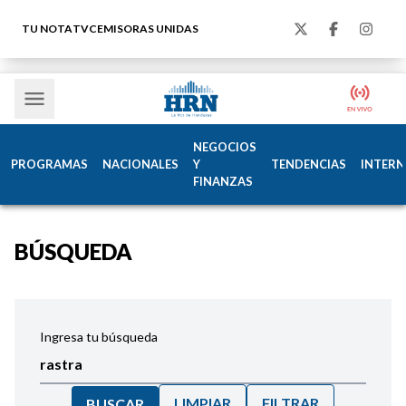
TU NOTA
TVC
EMISORAS UNIDAS
NEGOCIOS
PROGRAMAS
NACIONALES
Y
TENDENCIAS
INTERN
FINANZAS
BÚSQUEDA
Ingresa tu búsqueda
LIMPIAR
FILTRAR
BUSCAR