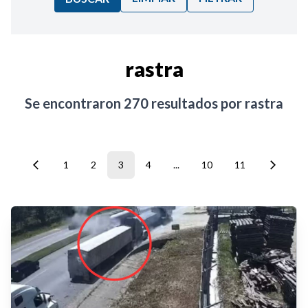
Ordenar por:
rastra
Noticias
Se encontraron
270
resultados por
rastra
1
2
3
4
...
10
11