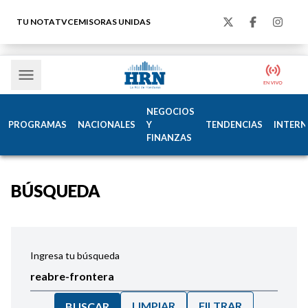
TU NOTA
TVC
EMISORAS UNIDAS
NEGOCIOS
PROGRAMAS
NACIONALES
Y
TENDENCIAS
INTERN
FINANZAS
BÚSQUEDA
Ingresa tu búsqueda
LIMPIAR
FILTRAR
BUSCAR