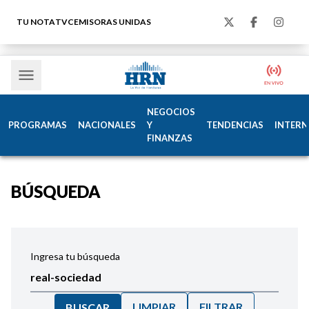
TU NOTA
TVC
EMISORAS UNIDAS
NEGOCIOS
PROGRAMAS
NACIONALES
Y
TENDENCIAS
INTERN
FINANZAS
BÚSQUEDA
Ingresa tu búsqueda
LIMPIAR
FILTRAR
BUSCAR