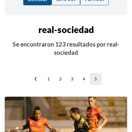
Ordenar por:
real-sociedad
Noticias
Se encontraron
123
resultados por
real-
sociedad
1
2
3
4
5