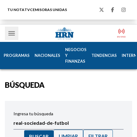
TU NOTA
TVC
EMISORAS UNIDAS
NEGOCIOS
PROGRAMAS
NACIONALES
Y
TENDENCIAS
INTERN
FINANZAS
BÚSQUEDA
Ingresa tu búsqueda
LIMPIAR
FILTRAR
BUSCAR