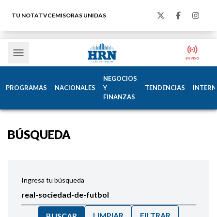
TU NOTA
TVC
EMISORAS UNIDAS
NEGOCIOS
PROGRAMAS
NACIONALES
Y
TENDENCIAS
INTERN
FINANZAS
BÚSQUEDA
Ingresa tu búsqueda
LIMPIAR
FILTRAR
BUSCAR