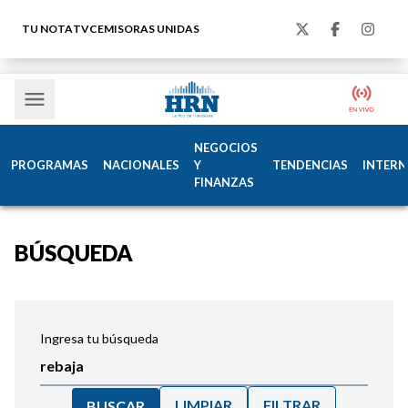
TU NOTA
TVC
EMISORAS UNIDAS
NEGOCIOS
PROGRAMAS
NACIONALES
Y
TENDENCIAS
INTERN
FINANZAS
BÚSQUEDA
Ingresa tu búsqueda
LIMPIAR
FILTRAR
BUSCAR