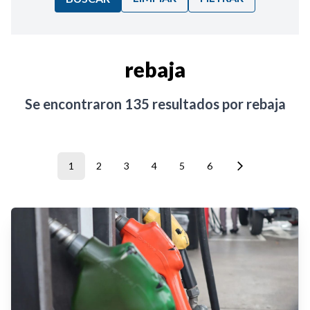
Ordenar por:
rebaja
Noticias
Se encontraron
135
resultados por
rebaja
1
2
3
4
5
6