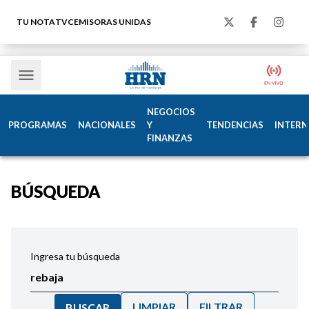
TU NOTA
TVC
EMISORAS UNIDAS
NEGOCIOS
PROGRAMAS
NACIONALES
Y
TENDENCIAS
INTERN
FINANZAS
BÚSQUEDA
Ingresa tu búsqueda
LIMPIAR
FILTRAR
BUSCAR