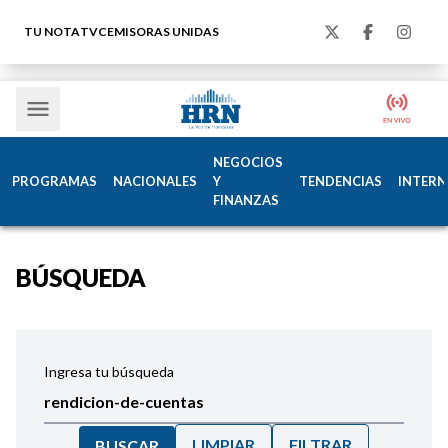
TU NOTA
TVC
EMISORAS UNIDAS
NEGOCIOS
PROGRAMAS
NACIONALES
Y
TENDENCIAS
INTERN
FINANZAS
BÚSQUEDA
Ingresa tu búsqueda
LIMPIAR
FILTRAR
BUSCAR