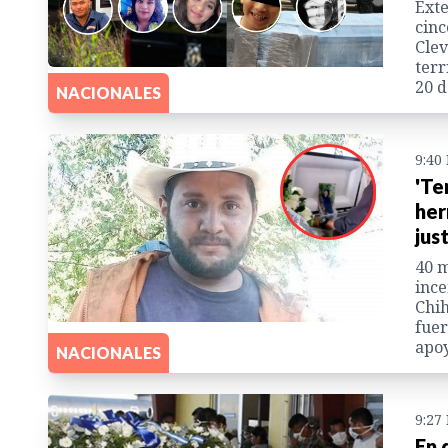
Exte
cin
Clev
terr
20 d
NACIONALES
9:40
'Te
her
just
40 m
ince
Chih
fuer
apoy
NACIONALES
9:27
En 