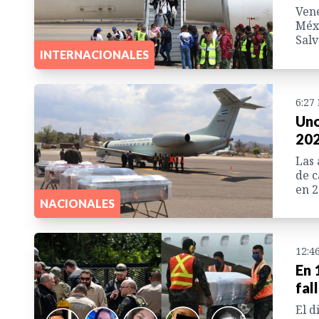
Vene
Méxi
Salv
INTERNACIONALES
6:27
Uno
20
Las 
de c
en 2
NACIONALES
12:4
En 
fal
El d