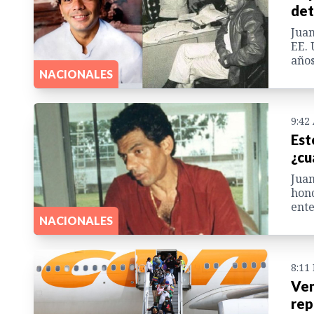
det
Juan
EE. 
años
NACIONALES
9:42
Est
¿cu
Juan
hond
ente
NACIONALES
8:11
Ven
rep