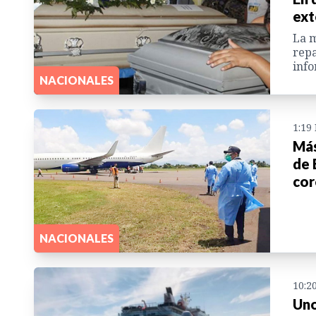
ext
La m
repa
info
NACIONALES
1:19
Más
de 
cor
NACIONALES
10:2
Uno