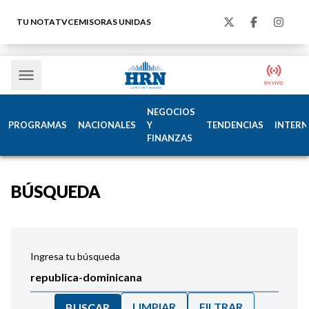
TU NOTA
TVC
EMISORAS UNIDAS
NEGOCIOS
PROGRAMAS
NACIONALES
Y
TENDENCIAS
INTERN
FINANZAS
BÚSQUEDA
Ingresa tu búsqueda
LIMPIAR
FILTRAR
BUSCAR