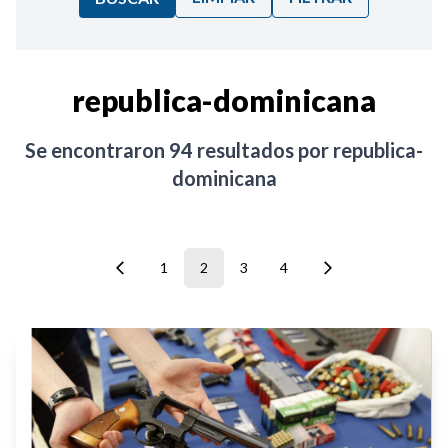
Ordenar por:
republica-dominicana
Noticias
Se encontraron
94
resultados por
republica-
dominicana
1
2
3
4