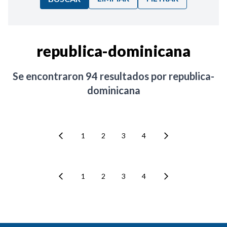
Ordenar por:
republica-dominicana
Noticias
Se encontraron
94
resultados por
republica-
dominicana
1
2
3
4
1
2
3
4