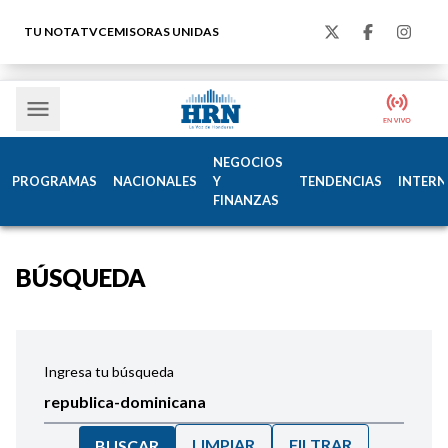
TU NOTA
TVC
EMISORAS UNIDAS
NEGOCIOS
PROGRAMAS
NACIONALES
Y
TENDENCIAS
INTERN
FINANZAS
BÚSQUEDA
Ingresa tu búsqueda
LIMPIAR
FILTRAR
BUSCAR