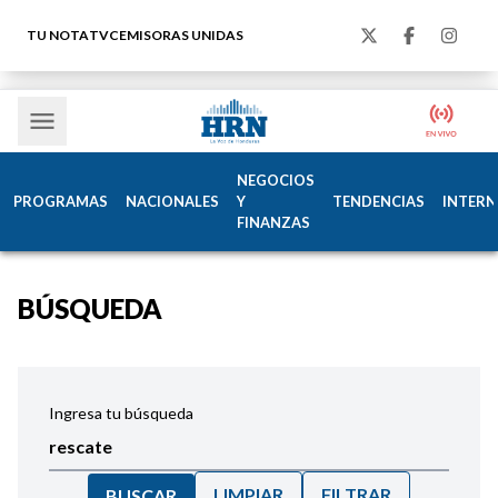
TU NOTA
TVC
EMISORAS UNIDAS
NEGOCIOS
PROGRAMAS
NACIONALES
Y
TENDENCIAS
INTERN
FINANZAS
BÚSQUEDA
Ingresa tu búsqueda
LIMPIAR
FILTRAR
BUSCAR