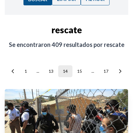
Ordenar por:
rescate
Noticias
Se encontraron
409
resultados por
rescate
1
...
13
14
15
...
17