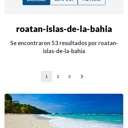
Ordenar por:
roatan-islas-de-la-bahia
Noticias
Se encontraron
53
resultados por
roatan-
islas-de-la-bahia
1
2
3