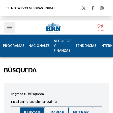
TU NOTA
TVC
EMISORAS UNIDAS
NEGOCIOS
PROGRAMAS
NACIONALES
Y
TENDENCIAS
INTERN
FINANZAS
BÚSQUEDA
Ingresa tu búsqueda
LIMPIAR
FILTRAR
BUSCAR