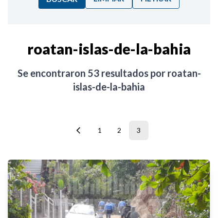
Ordenar por:
roatan-islas-de-la-bahia
Noticias
Se encontraron
53
resultados por
roatan-
islas-de-la-bahia
1
2
3