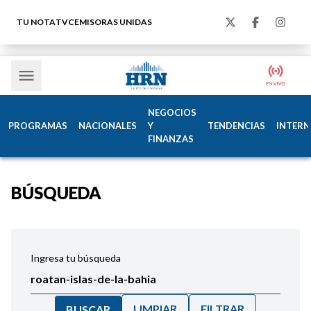
TU NOTA
TVC
EMISORAS UNIDAS
NEGOCIOS
PROGRAMAS
NACIONALES
Y
TENDENCIAS
INTERN
FINANZAS
BÚSQUEDA
Ingresa tu búsqueda
LIMPIAR
FILTRAR
BUSCAR