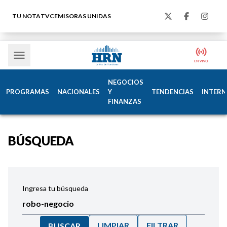
TU NOTA
TVC
EMISORAS UNIDAS
NEGOCIOS
PROGRAMAS
NACIONALES
Y
TENDENCIAS
INTERN
FINANZAS
BÚSQUEDA
Ingresa tu búsqueda
LIMPIAR
FILTRAR
BUSCAR