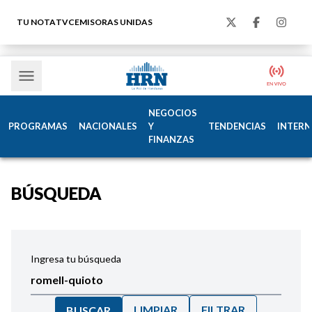
TU NOTA
TVC
EMISORAS UNIDAS
NEGOCIOS
PROGRAMAS
NACIONALES
Y
TENDENCIAS
INTERN
FINANZAS
BÚSQUEDA
Ingresa tu búsqueda
LIMPIAR
FILTRAR
BUSCAR