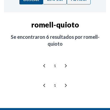
Ordenar por:
romell-quioto
Noticias
Se encontraron
6
resultados por
romell-
quioto
1
1