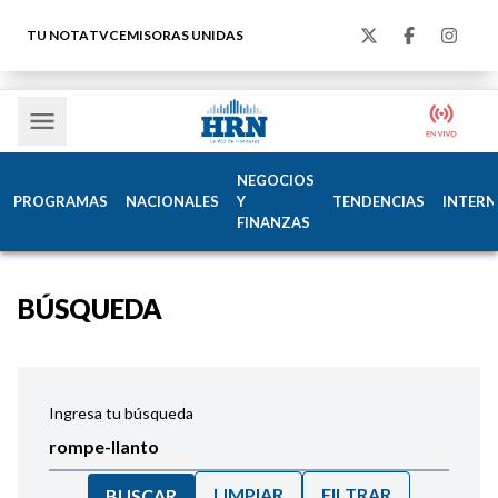
TU NOTA
TVC
EMISORAS UNIDAS
NEGOCIOS
PROGRAMAS
NACIONALES
Y
TENDENCIAS
INTERN
FINANZAS
BÚSQUEDA
Ingresa tu búsqueda
LIMPIAR
FILTRAR
BUSCAR