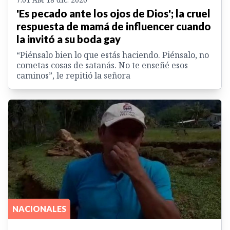
'Es pecado ante los ojos de Dios'; la cruel
respuesta de mamá de influencer cuando
la invitó a su boda gay
“Piénsalo bien lo que estás haciendo. Piénsalo, no
cometas cosas de satanás. No te enseñé esos
caminos”, le repitió la señora
NACIONALES