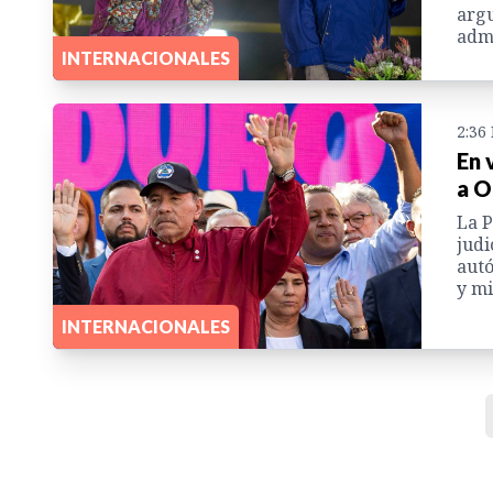
argu
admi
INTERNACIONALES
2:36
En 
a O
La P
judi
autó
y mi
INTERNACIONALES