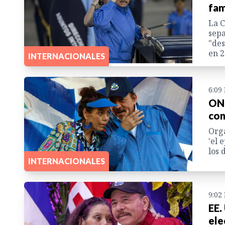
fam
La C
sepa
"des
en 2
INTERNACIONALES
6:09
ONG
con
Orga
'el 
los 
INTERNACIONALES
9:02
EE.
ele