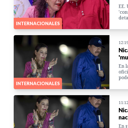
EE. 
'con
deta
INTERNACIONALES
12:1
Nic
'mu
En l
ofic
pode
INTERNACIONALES
11:1
Nic
nac
En s