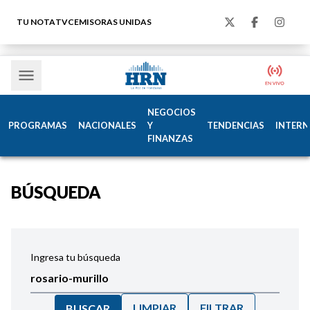
TU NOTA
TVC
EMISORAS UNIDAS
NEGOCIOS
PROGRAMAS
NACIONALES
Y
TENDENCIAS
INTERN
FINANZAS
BÚSQUEDA
Ingresa tu búsqueda
LIMPIAR
FILTRAR
BUSCAR