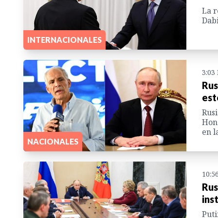
La r
Dabi
INTERNACIONALES
3:03
Rus
est
Rusi
Hond
en l
NACIONALES
10:5
Rus
ins
Puti