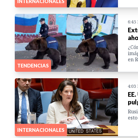
INTERNACIONALES
6:45
Ext
aho
¿Cóm
imág
en R
TENDENCIAS
4:03
EE.
pul
Rusi
esto
INTERNACIONALES