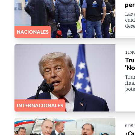
per
Las 
cuid
dese
NACIONALES
11:4
Tru
'No
Trum
fina
pote
INTERNACIONALES
6:08
¿Qu