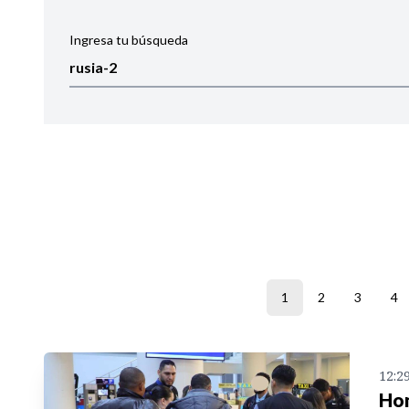
Ingresa tu búsqueda
Ordenar por:
Noticias
1
2
3
4
12:2
Hon