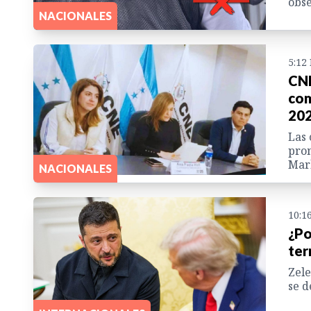
obse
NACIONALES
5:12
CNE
com
20
Las 
pron
Marl
NACIONALES
10:1
¿Po
ter
Zele
se d