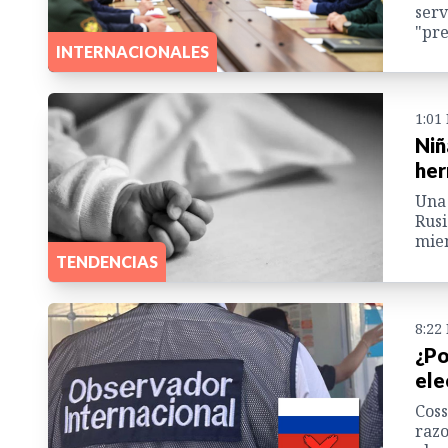
serv
"pre
INTERNACIONALES
1:01
Niñ
her
Una 
Rusi
mien
TENDENCIAS
8:22
¿Po
ele
Coss
razo