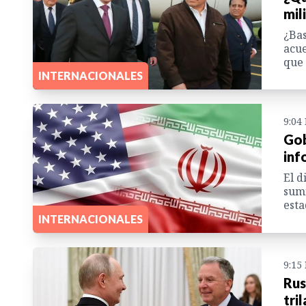
mil
¿Bas
acue
que 
INTERNACIONALES
9:04
Gob
inf
El d
sumi
esta
INTERNACIONALES
9:15
Rus
tri