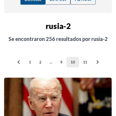
Ordenar por:
rusia-2
Noticias
Se encontraron
256
resultados por
rusia-2
1
2
...
9
10
11