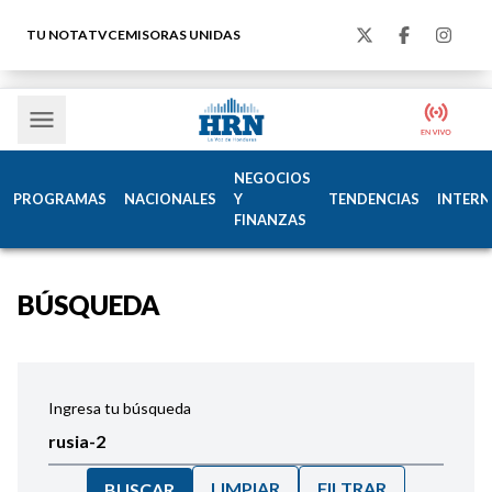
TU NOTA
TVC
EMISORAS UNIDAS
NEGOCIOS
PROGRAMAS
NACIONALES
Y
TENDENCIAS
INTERN
FINANZAS
BÚSQUEDA
Ingresa tu búsqueda
LIMPIAR
FILTRAR
BUSCAR