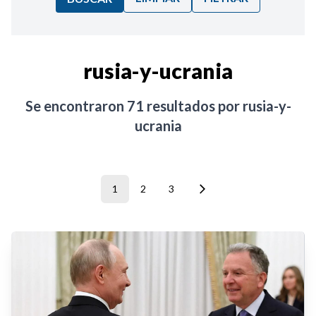
Ordenar por:
rusia-y-ucrania
Noticias
Se encontraron
71
resultados por
rusia-y-
ucrania
1
2
3