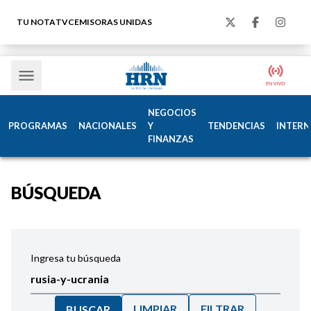
TU NOTA
TVC
EMISORAS UNIDAS
NEGOCIOS
PROGRAMAS
NACIONALES
Y
TENDENCIAS
INTERN
FINANZAS
BÚSQUEDA
Ingresa tu búsqueda
LIMPIAR
FILTRAR
BUSCAR